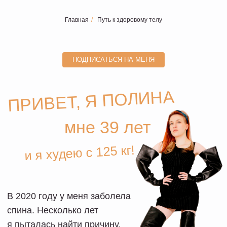
Главная
/
Путь к здоровому телу
ПОДПИСАТЬСЯ НА МЕНЯ
ПРИВЕТ, Я ПОЛИНА
мне 39 лет
и я худею с 125 кг!
В 2020 году у меня заболела
спина. Несколько лет
я пыталась найти причину,
горстями ела
обезболивающее, делала кучу
дорогостоящих процедур,
а заодно толстела
и спивалась, потому что когда
у тебя чудовищно болит спина,