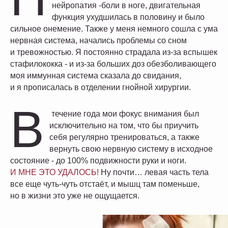
нейропатия -боли в ноге, двигательная
функция ухудшилась в половину и было
сильное онемение. Также у меня немного сошла с ума
нервная система, начались проблемы со сном
и тревожностью. Я постоянно страдала из-за вспышек
стафилококка - и из-за больших доз обезболивающего
моя иммунная система сказала до свидания,
и я прописалась в отделении гнойной хирургии.
В
течение года мои фокус внимания был
исключительно на том, что бы приучить
себя регулярно тренироваться, а также
вернуть свою нервную систему в исходное
состояние - до 100% подвижности руки и ноги.
И МНЕ ЭТО УДАЛОСЬ!
Ну почти… левая часть тела
все еще чуть-чуть отстаёт, и мышц там поменьше,
но в жизни это уже не ощущается.