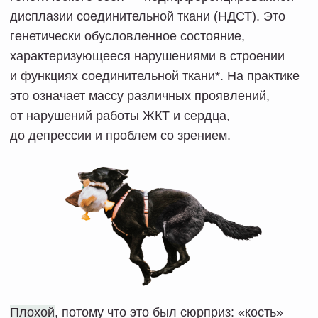
Плохой
, потому что это был сюрприз: «кость»
не было видно на МРТ, резали меня уже просто
от отчаяния, т.к. я практически перестала ходить.
4 года я мучалась и тратила сотни тысяч просто
так… За это время из активного и спортивного
человека я превратилась в растение,
не способное пройти самостоятельно дольше
500 м. А также набрала 30 кг, получила
хронический воспалительный процесс и острые
вспышки стафилококка. Ну и в процессе
извлечения лишнего мне довольно серьезно
травмировали нервы.
Хорошей
, потому что это означало, что мы нашли
причину, и сразу ее устранили. Теперь дело
за реабилитацией.