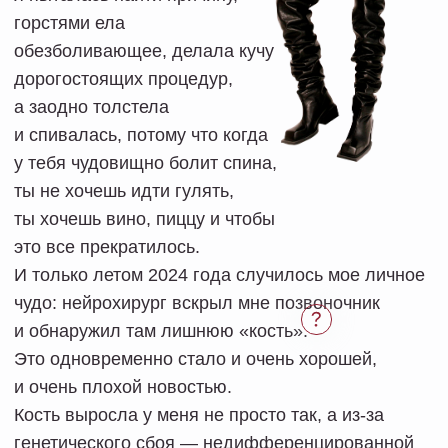
ты не хочешь идти гулять,
ты хочешь вино, пиццу и чтобы
это все прекратилось.
И только летом 2024 года случилось мое личное
чудо: нейрохирург вскрыл мне позвоночник
и обнаружил там лишнюю «кость».
Это одновременно стало и очень хорошей,
и очень плохой новостью.
Кость выросла у меня не просто так, а из-за
генетического сбоя — недифференцированной
дисплазии соединительной ткани (НДСТ). Это
генетически обусловленное состояние,
характеризующееся нарушениями в строении
и функциях соединительной ткани*. На практике
это означает массу различных проявлений,
от нарушений работы ЖКТ и сердца,
до депрессии и проблем со зрением.