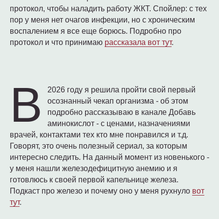
протокол, чтобы наладить работу ЖКТ. Спойлер: с тех
пор у меня нет очагов инфекции, но с хроническим
воспалением я все еще борюсь. Подробно про
для блога
почта
протокол и что принимаю
рассказала вот тут
.
полезности
канал в Телеграм
сотрудничество
инста*
ВКонтакте
В
pinterest
2026 году я решила пройти свой первый
политика конфиденциальности
осознанный чекап организма - об этом
согласие на обработку ПД
подробно рассказываю в канале Добавь
аминокислот - с ценами, назначениями
врачей, контактами тех кто мне понравился и т.д.
© Все права защищены, 2026
Говорят, это очень полезный сериал, за которым
ИП Егорова Полина Сергеевна, ИНН 780156025434
интересно следить. На данный момент из новенького -
*На сайте упоминается Instаgram, принадлежащий компании Meta, признанной
экстремистской на территории РФ.
у меня нашли железодефицитную анемию и я
готовлюсь к своей первой капельнице железа.
Подкаст про железо и почему оно у меня рухнуло
вот
тут
.